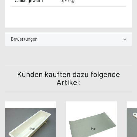
Produkteigenschaft
Wert
Artikelgewicht:
0,70
kg
Bewertungen
Kunden kauften dazu folgende
Artikel: