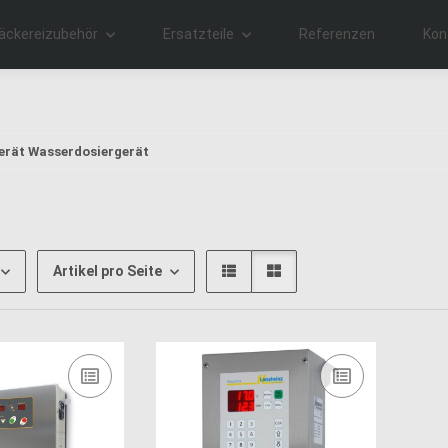
äckereizubehör
Ersatzteile
Referenzen
Kon
rät Wasserdosiergerät
Artikel pro Seite