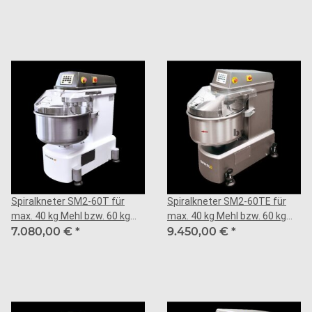
Spiralkneter SM2-60T für
Spiralkneter SM2-60TE für
max. 40 kg Mehl bzw. 60 kg
max. 40 kg Mehl bzw. 60 kg
Teig
7.080,00 €
*
Teig
9.450,00 €
*