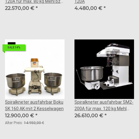
120A für max. 80 kg Mehl bzw.
120A
120 kg Teig
22.570,00 €
*
4.480,00 €
*
SALE 14%
Spiralkneter ausfahrbar Boku
Spiralkneter ausfahrbar SM2-
SK 160 AK mit 2 Kesselwagen
200A für max. 120 kg Mehl
12.900,00 €
*
bzw. 200 kg Teig
26.610,00 €
*
Alter Preis:
14.950,00 €