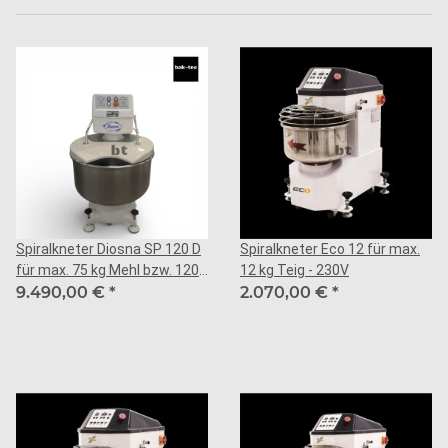
Spiralkneter Diosna SP 120 D
Spiralkneter Eco 12 für max.
für max. 75 kg Mehl bzw. 120
12 kg Teig - 230V
kg Teig
9.490,00 €
*
2.070,00 €
*