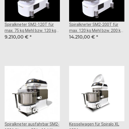
Spiralkneter SM2-120T für
Spiralkneter SM2-200T für
max. 75 kg Mehl bzw. 120 kg
max. 120 kg Mehl bzw. 200 kg
Teig
9.210,00 €
*
Teig
14.210,00 €
*
Spiralkneter ausfahrbar SM2-
Kesselwagen für Spiralo XL