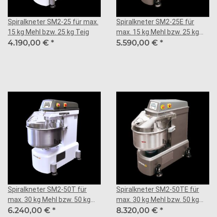
Spiralkneter SM2-25 für max.
Spiralkneter SM2-25E für
15 kg Mehl bzw. 25 kg Teig
max. 15 kg Mehl bzw. 25 kg
4.190,00 €
*
Teig
5.590,00 €
*
Spiralkneter SM2-50T für
Spiralkneter SM2-50TE für
max. 30 kg Mehl bzw. 50 kg
max. 30 kg Mehl bzw. 50 kg
Teig
6.240,00 €
*
Teig
8.320,00 €
*