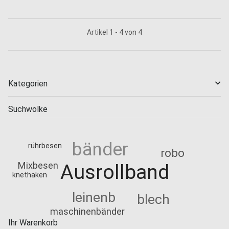
Artikel 1 - 4 von 4
Kategorien
Suchwolke
bänder
rührbesen
robo
Mixbesen
Ausrollband
knethaken
leinenb
blech
maschinenbänder
Ihr Warenkorb