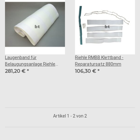
Laugenband für
Riehle RMBB Klettband -
Belaugungsanlage Riehle
Reparatursatz 880mm
Belma Lang
281,20 €
*
106,30 €
*
Artikel 1 - 2 von 2