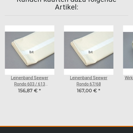
Artikel:
Leinenband Seewer
Leinenband Seewer
Wir
Rondo 603 / 613
Rondo 67/68
Tischlänge 1,0 m
156,87 €
*
167,00 €
*