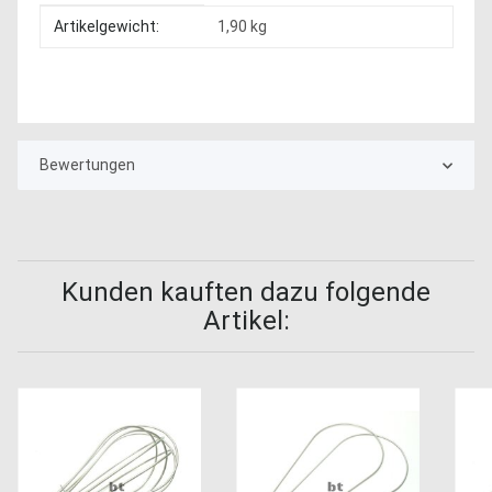
Produkteigenschaft
Wert
Artikelgewicht:
1,90
kg
Bewertungen
Kunden kauften dazu folgende
Artikel: