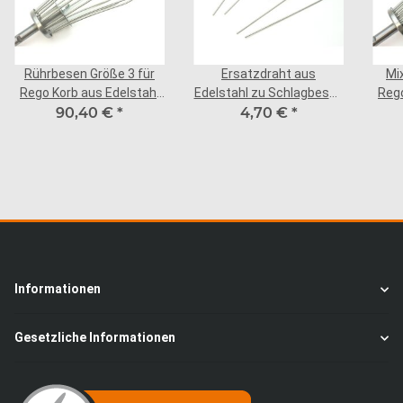
Rührbesen Größe 3 für
Ersatzdraht aus
Mi
Rego Korb aus Edelstahl
Edelstahl zu Schlagbesen
Rego
Schaft aus Stahl
90,40 €
*
4,70 €
Gr.3
*
Informationen
Gesetzliche Informationen