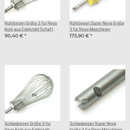
Rührbesen Größe 3 für Rego
Rührbesen Super Nova Größe
Korb aus Edelstahl Schaft
3 für Rego Maschinen
aus Stahl
90,40 €
*
175,90 €
*
Schlagbesen Größe 3 für
Schlagbesen Super Nova
Rego Korb aus Edelstahl
Größe 3 für Rego Maschinen