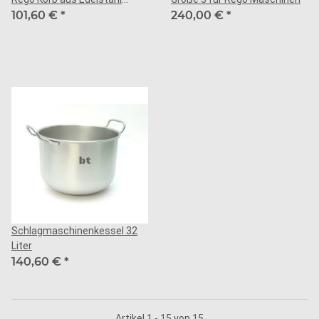
Schaft aus Stahl
101,60 €
*
240,00 €
*
Schlagmaschinenkessel 32
Liter
140,60 €
*
Artikel 1 - 15 von 15