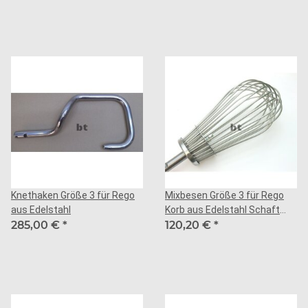
Knethaken Größe 3 für Rego
Mixbesen Größe 3 für Rego
aus Edelstahl
Korb aus Edelstahl Schaft
285,00 €
*
aus Stahl
120,20 €
*