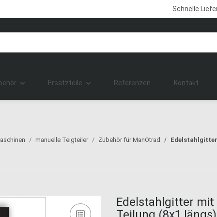
Schnelle Lief
behör
Ersatzteile
Referenzen
Kontakt
maschinen
manuelle Teigteiler
Zubehör für ManOtrad
Edelstahlgitte
Edelstahlgitter mi
Teilung (8x1 längs)