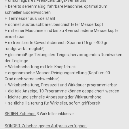
+ unschlagbares Preis-Leistungs-Verhältnis
+ bereits serienmäßig: fahrbare Maschine, optimal zum
schnellen Bodenwischen
+ Teilmesser aus Edelstahl
+ schnell austauschbarer, beschichteter Messerkopf
+ mit einer Maschine sind bis zu 4 verschiedene Messerköpfe
einsetzbar
+ extrem breite Gewichtsbereich-Spanne (16 gr - 400 gr
rundgewirkt möglich!)
+ gleichmäßige Teilung des Teiges, hervorragendes Rundwirken
der Teiglinge
+ Wirkabschaltung mittels Knopfdruck
+ ergonomische Messer-Reinigungsstellung (Kopf um 90
Grad nach vorne schwenkbar)
+ Wirkabschaltung, Presszeit und Wirkdauer programmierbar
+ digitale Anzeige, 10 Programme können gespeichert werden
+ leichte und schnelle Anpassung der Wirkraumhöhe
+ seitliche Halterung für Wirkteller, sofort griffbereit
SERIEN-Zubehör:
3 Wirkteller inklusive
SONDER-Zubehör, gegen Aufpreis verfügbar: