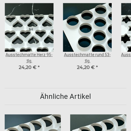
Ausstechmatte Herz 95-
Ausstechmatte rund 53-
Auss
tlg.
tlg.
24,20 €
*
24,20 €
*
Ähnliche Artikel