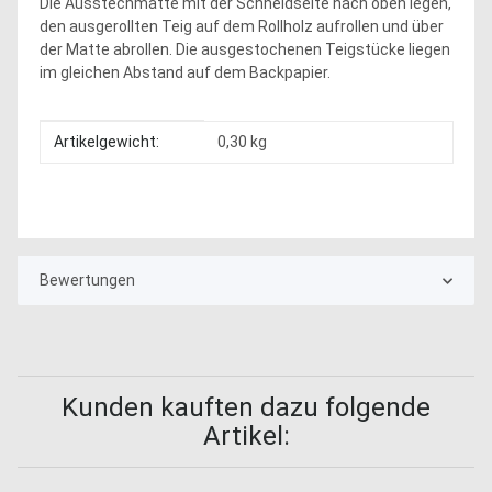
Die Ausstechmatte mit der Schneidseite nach oben legen,
den ausgerollten Teig auf dem Rollholz aufrollen und über
der Matte abrollen. Die ausgestochenen Teigstücke liegen
im gleichen Abstand auf dem Backpapier.
Produkteigenschaft
Wert
Artikelgewicht:
0,30
kg
Bewertungen
Kunden kauften dazu folgende
Artikel: