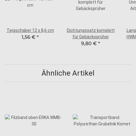
Teigschaber 12 x 8,6 cm
Dichtungssatz komplett
Lang
1,56 €
*
für Gebäcksprüher
HWM 
9,80 €
*
Ähnliche Artikel