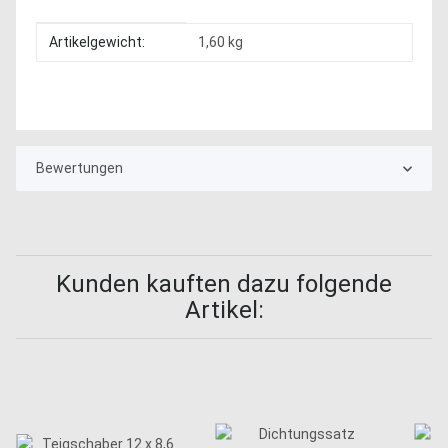
Produkteigenschaft
Wert
Artikelgewicht:
1,60
kg
Bewertungen
Kunden kauften dazu folgende
Artikel: