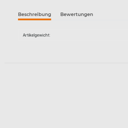
Beschreibung
Bewertungen
Produkteigenschaft
Wert
Artikelgewicht: