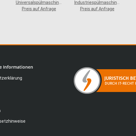
Universalspülmaschine,
Industriespülmaschine,
Preis auf Anfrage
Modell 9110
Preis auf Anfrage
Modell 8150
e Informationen
zerklärung
m
setzhinweise