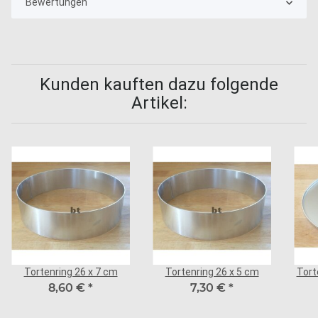
Bewertungen
Kunden kauften dazu folgende
Artikel:
Tortenring 26 x 7 cm
Tortenring 26 x 5 cm
Tort
8,60 €
*
7,30 €
*