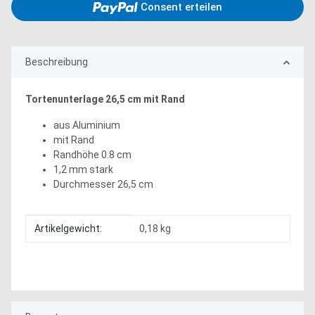
Consent erteilen
Beschreibung
Tortenunterlage 26,5 cm mit Rand
aus Aluminium
mit Rand
Randhöhe 0.8 cm
1,2 mm stark
Durchmesser 26,5 cm
Produkteigenschaft
Wert
Artikelgewicht:
0,18
kg