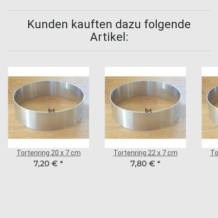
Kunden kauften dazu folgende
Artikel:
Tortenring 20 x 7 cm
Tortenring 22 x 7 cm
To
7,20 €
*
7,80 €
*