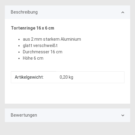
Beschreibung
Tortenringe 16 x 6 cm
aus 2 mm starkem Aluminium
glatt verschweißt
Durchmesser 16 cm
Höhe 6 cm
Produkteigenschaft
Wert
Artikelgewicht:
0,20
kg
Bewertungen