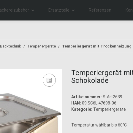
äckereizubehör
Ersatzteile
Referenzen
Kon
 Backtechnik
Temperiergeräte
Temperiergerät mit Trockenheizung f
Temperiergerät mit
Schokolade
Artikelnummer:
S-Art2639
HAN:
09.SC6L 47698-06
Kategorie:
Temperiergeräte
Temperatur wählbar bis 60°C