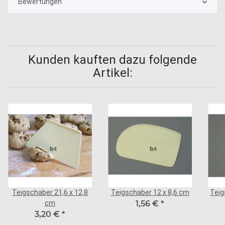
Bewertungen
Kunden kauften dazu folgende
Artikel:
Teigschaber 21,6 x 12,8
Teigschaber 12 x 8,6 cm
Teig
cm
1,56 €
*
3,20 €
*