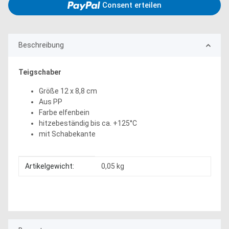
Consent erteilen
Beschreibung
Teigschaber
Größe 12 x 8,8 cm
Aus PP
Farbe elfenbein
hitzebeständig bis ca. +125°C
mit Schabekante
Produkteigenschaft
Wert
Artikelgewicht:
0,05
kg