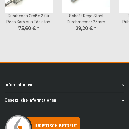
Rührbesen Größe 2 für
Schaft Rego Stahl
Rego Korb aus Edelstahl
Durchmesser 25mm
Rüh
Schaft aus Stahl
75,60 €
*
29,20 €
*
Größ
Informationen
Gesetzliche Informationen