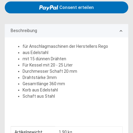
Consent erteilen
Beschreibung
für Anschlagmaschinen der Herstellers Rego
aus Edelstahl
mit 15 dünnen Drähten
Für Kessel mit 20 - 25 Liter
Durchmesser Schaft 20 mm
Drahtstärke 3mm
Gesamtlänge 360 mm
Korb aus Edelstahl
Schaft aus Stahl
Produkteigenschaft
Wert
Artikelgewicht:
1,90
kg