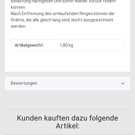
Belastung nachgeben und somit wieder zurück federn
können.
Nach Entfernung des umlaufenden Ringes können die
Drähte, die alle gleich lang sind, leicht ausgewechselt
werden.
Produkteigenschaft
Wert
Artikelgewicht:
1,80
kg
Bewertungen
Kunden kauften dazu folgende
Artikel: