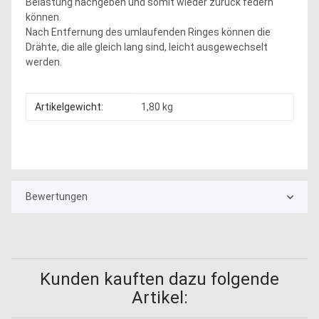
Belastung nachgeben und somit wieder zurück federn
können.
Nach Entfernung des umlaufenden Ringes können die
Drähte, die alle gleich lang sind, leicht ausgewechselt
werden.
Produkteigenschaft
Wert
Artikelgewicht:
1,80
kg
Bewertungen
Kunden kauften dazu folgende
Artikel: