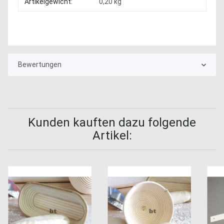
Produkteigenschaft
Wert
Artikelgewicht:
0,20
kg
Bewertungen
Kunden kauften dazu folgende
Artikel: