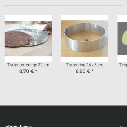
Tortenunterlage 32 cm
Tortenring 24 x 6 cm
Teig
8,70 €
*
6,90 €
*
Informationen