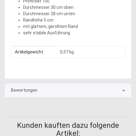
Proficoat 100
Durchmesser 30 cm oben
Durchmesser 28 cm unten
Randhöhe 5 cm
mit glattem, gerolltem Rand
sehr stabile Ausführung
Produkteigenschaft
Wert
Artikelgewicht:
0,57
kg
Bewertungen
Kunden kauften dazu folgende
Artikel: