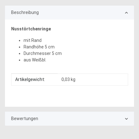
Beschreibung
Nusstörtchenringe
mit Rand
Randhöhe 5 cm
Durchmesser 5 cm
aus Weißbl.
Produkteigenschaft
Wert
Artikelgewicht:
0,03
kg
Bewertungen