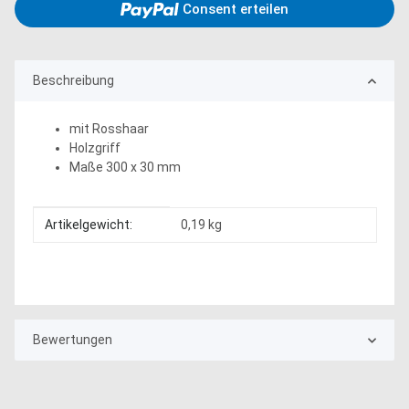
Consent erteilen
Beschreibung
mit Rosshaar
Holzgriff
Maße 300 x 30 mm
Produkteigenschaft
Wert
Artikelgewicht:
0,19
kg
Bewertungen