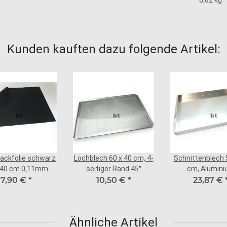
0,82
kg
Kunden kauften dazu folgende Artikel:
ackfolie schwarz
Lochblech 60 x 40 cm, 4-
Schnittenblech 
 40 cm 0,11mm
seitiger Rand 45°
cm, Alumin
7,90 €
stark
*
10,50 €
*
23,87 €
Ähnliche Artikel