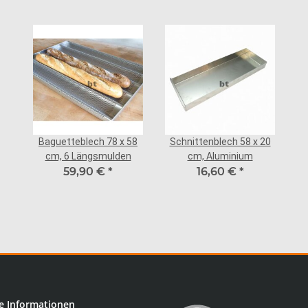
Baguetteblech 78 x 58
Schnittenblech 58 x 20
cm, 6 Längsmulden
cm, Aluminium
59,90 €
*
16,60 €
*
e Informationen