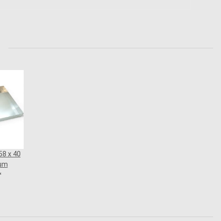
58 x 40
ium
*