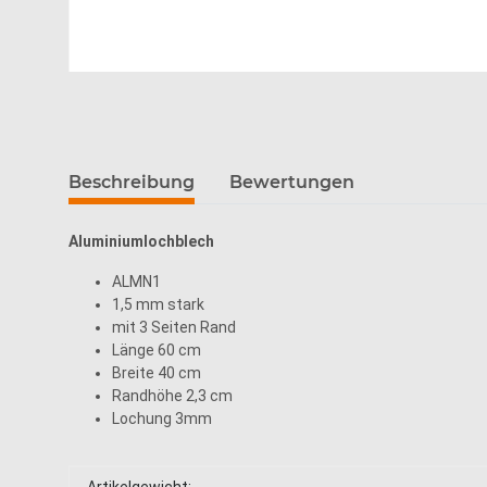
Beschreibung
Bewertungen
Aluminiumlochblech
ALMN1
1,5 mm stark
mit 3 Seiten Rand
Länge 60 cm
Breite 40 cm
Randhöhe 2,3 cm
Lochung 3mm
Produkteigenschaft
Wert