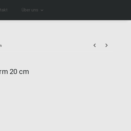
takt
Über uns
m
orm 20 cm