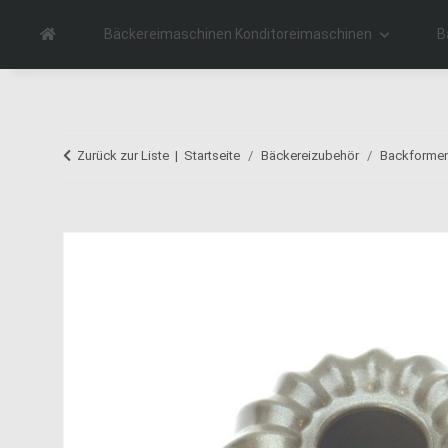
Bäckereimaschinen Konditoreimaschinen
B
Zurück zur Liste
Startseite
Bäckereizubehör
Backformen