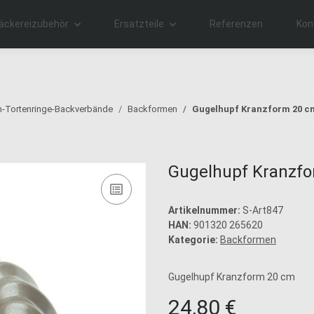
äckereizubehör
Ersatzteile
Referenzen
Kon
-Tortenringe-Backverbände
Backformen
Gugelhupf Kranzform 20 c
Gugelhupf Kranzf
Artikelnummer:
S-Art847
HAN:
901320 265620
Kategorie:
Backformen
Gugelhupf Kranzform 20 cm
24,80 €