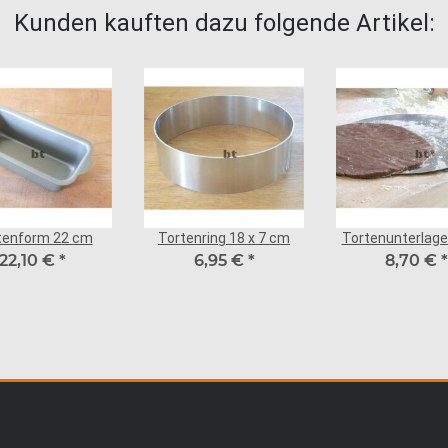
Kunden kauften dazu folgende Artikel:
tenform 22 cm
Tortenring 18 x 7 cm
Tortenunterlage
22,10 €
*
6,95 €
*
8,70 €
*