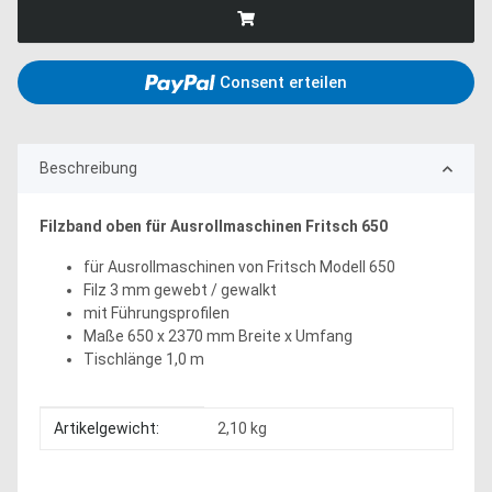
Consent erteilen
Beschreibung
Filzband oben für Ausrollmaschinen Fritsch 650
für Ausrollmaschinen von Fritsch Modell 650
Filz 3 mm gewebt / gewalkt
mit Führungsprofilen
Maße 650 x 2370 mm Breite x Umfang
Tischlänge 1,0 m
Produkteigenschaft
Wert
Artikelgewicht:
2,10
kg