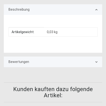
Beschreibung
Produkteigenschaft
Wert
Artikelgewicht:
0,03
kg
Bewertungen
Kunden kauften dazu folgende
Artikel: