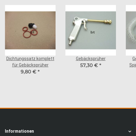
Dichtungssatz komplett
Gebäcksprüher
G
für Gebäcksprüher
57,30 €
*
Spi
9,80 €
*
Informationen