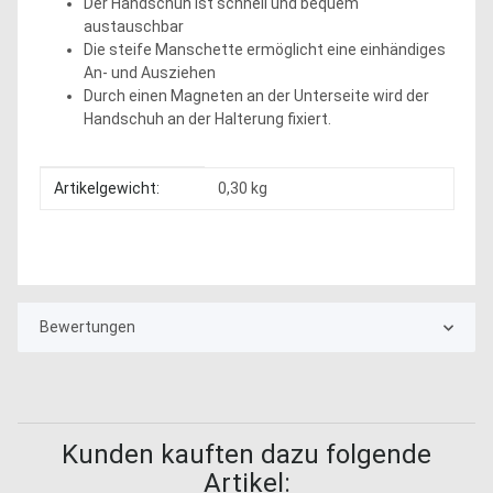
Der Handschuh ist schnell und bequem
austauschbar
Die steife Manschette ermöglicht eine einhändiges
An- und Ausziehen
Durch einen Magneten an der Unterseite wird der
Handschuh an der Halterung fixiert.
Produkteigenschaft
Wert
Artikelgewicht:
0,30
kg
Bewertungen
Kunden kauften dazu folgende
Artikel: