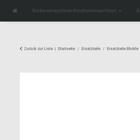
Bäckereimaschinen Konditoreimaschinen
B
Zurück zur Liste
Startseite
Ersatzteile
Ersatzteile Blickle